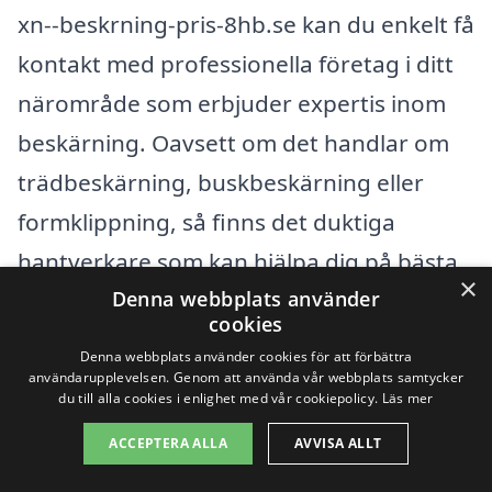
xn--beskrning-pris-8hb.se kan du enkelt få
kontakt med professionella företag i ditt
närområde som erbjuder expertis inom
beskärning. Oavsett om det handlar om
trädbeskärning, buskbeskärning eller
formklippning, så finns det duktiga
hantverkare som kan hjälpa dig på bästa
×
Denna webbplats använder
sätt.
cookies
Denna webbplats använder cookies för att förbättra
När du letar efter företag för beskärning i
användarupplevelsen. Genom att använda vår webbplats samtycker
du till alla cookies i enlighet med vår cookiepolicy.
Läs mer
Ekeby är det också värt att överväga
ACCEPTERA ALLA
AVVISA ALLT
tjänster i närliggande städer. Flera
kommuner omkring Ekeby erbjuder