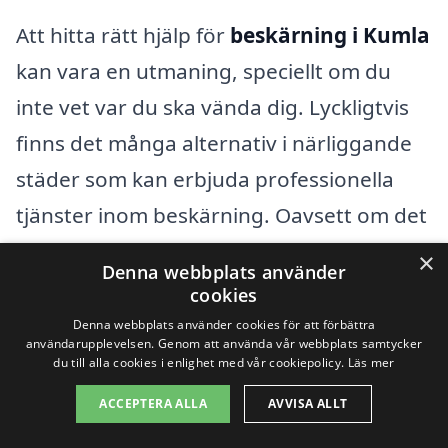
Att hitta rätt hjälp för
beskärning i Kumla
kan vara en utmaning, speciellt om du
inte vet var du ska vända dig. Lyckligtvis
finns det många alternativ i närliggande
städer som kan erbjuda professionella
tjänster inom beskärning. Oavsett om det
handlar om träd, buskar eller andra
×
Denna webbplats använder
växter, kan ett erfaret företag hjälpa dig
cookies
att uppnå det resultat du önskar. Här är
Denna webbplats använder cookies för att förbättra
användarupplevelsen. Genom att använda vår webbplats samtycker
några av de städer som ligger nära Kumla
du till alla cookies i enlighet med vår cookiepolicy.
Läs mer
där du kan hitta specialister på
ACCEPTERA ALLA
AVVISA ALLT
beskärning: