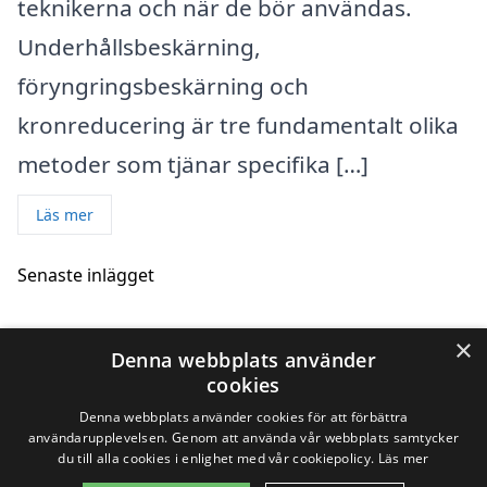
teknikerna och när de bör användas.
Underhållsbeskärning,
föryngringsbeskärning och
kronreducering är tre fundamentalt olika
metoder som tjänar specifika […]
Läs mer
Senaste inlägget
×
Skillnaden mellan underhållsbeskärning,
Denna webbplats använder
föryngringsbeskärning och kronreducering
cookies
11/04/2025
Denna webbplats använder cookies för att förbättra
användarupplevelsen. Genom att använda vår webbplats samtycker
du till alla cookies i enlighet med vår cookiepolicy.
Läs mer