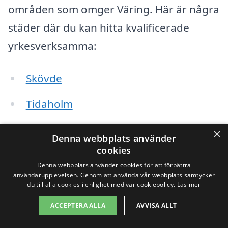
områden som omger Väring. Här är några
städer där du kan hitta kvalificerade
yrkesverksamma:
Skövde
Tidaholm
Falköping
×
Denna webbplats använder
cookies
Hjo
Denna webbplats använder cookies för att förbättra
användarupplevelsen. Genom att använda vår webbplats samtycker
Götene
du till alla cookies i enlighet med vår cookiepolicy.
Läs mer
Mariestad
ACCEPTERA ALLA
AVVISA ALLT