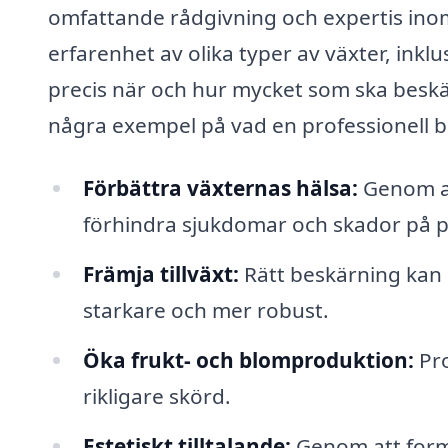
omfattande rådgivning och expertis inom
erfarenhet av olika typer av växter, inkl
precis när och hur mycket som ska beskär
några exempel på vad en professionell be
Förbättra växternas hälsa:
Genom at
förhindra sjukdomar och skador på p
Främja tillväxt:
Rätt beskärning kan s
starkare och mer robust.
Öka frukt- och blomproduktion:
Pro
rikligare skörd.
Estetiskt tilltalande:
Genom att forma