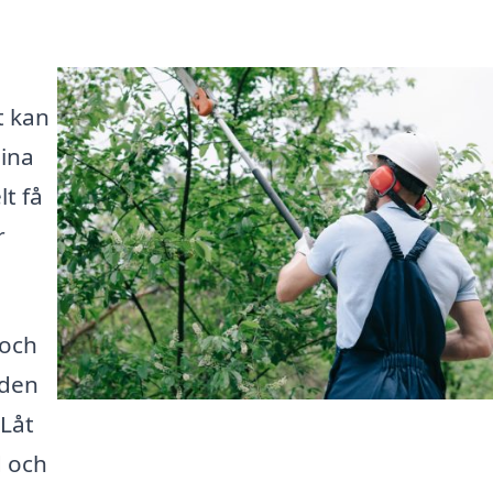
t kan
dina
t få
r
 och
 den
 Låt
d och