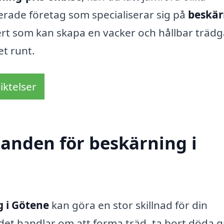
erade företag som specialiserar sig på
beskär
expert som kan skapa en vacker och hållbar träd
t runt.
iktelser
danden för beskärning i
 i Götene
kan göra en stor skillnad för din
 det handlar om att forma träd, ta bort döda 