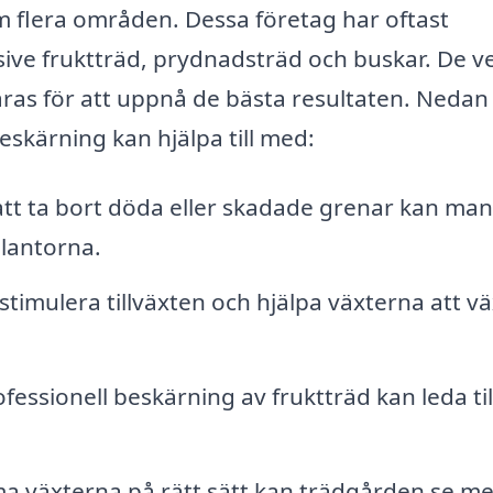
 flera områden. Dessa företag har oftast
usive fruktträd, prydnadsträd och buskar. De v
as för att uppnå de bästa resultaten. Nedan 
skärning kan hjälpa till med:
t ta bort döda eller skadade grenar kan man
lantorna.
timulera tillväxten och hjälpa växterna att v
fessionell beskärning av fruktträd kan leda til
 växterna på rätt sätt kan trädgården se me