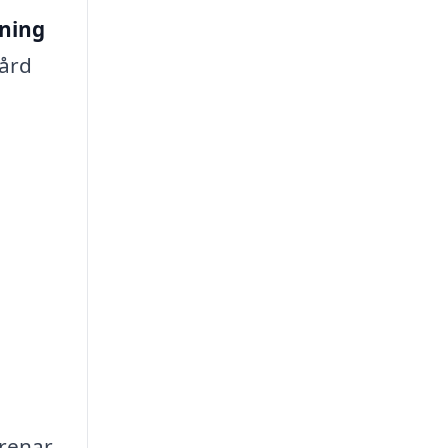
ning
gård
grenar