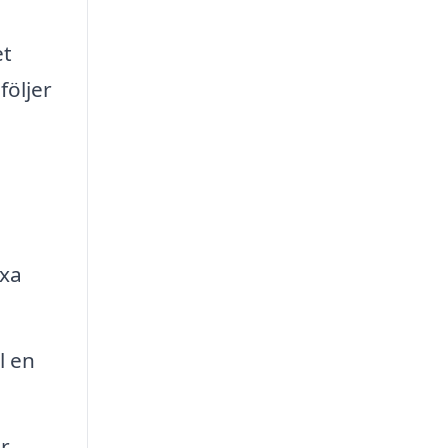
et
följer
äxa
l en
r