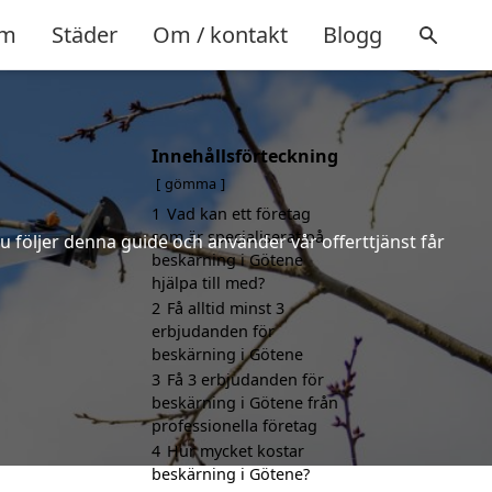
m
Städer
Om / kontakt
Blogg
Innehållsförteckning
gömma
1
Vad kan ett företag
som är specialiserat på
u följer denna guide och använder vår offerttjänst får
beskärning i Götene
hjälpa till med?
2
Få alltid minst 3
erbjudanden för
beskärning i Götene
3
Få 3 erbjudanden för
beskärning i Götene från
professionella företag
4
Hur mycket kostar
beskärning i Götene?