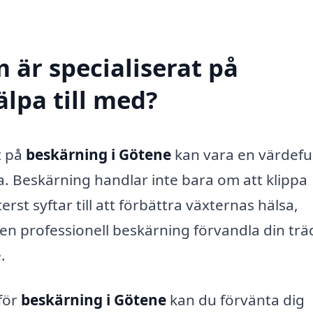
 är specialiserat på
lpa till med?
t på
beskärning i Götene
kan vara en värdeful
ta. Beskärning handlar inte bara om att klippa
st syftar till att förbättra växternas hälsa,
n en professionell beskärning förvandla din tr
.
 för
beskärning i Götene
kan du förvänta dig