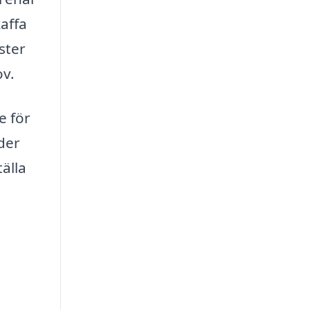
kaffa
ster
ov.
e för
der
älla