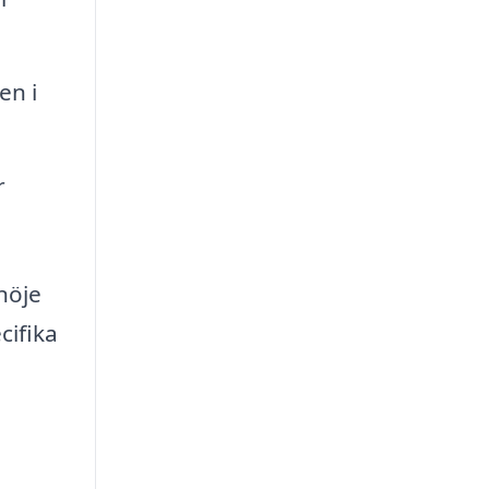
en i
r
nöje
cifika