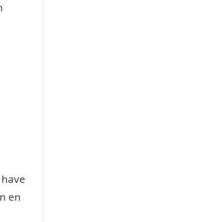
h
l have
un en