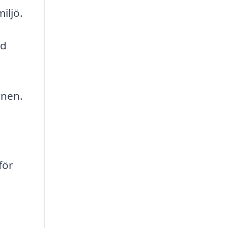
miljö.
ed
onen.
för