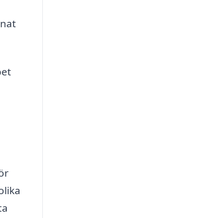
nnat
bet
ör
olika
ta