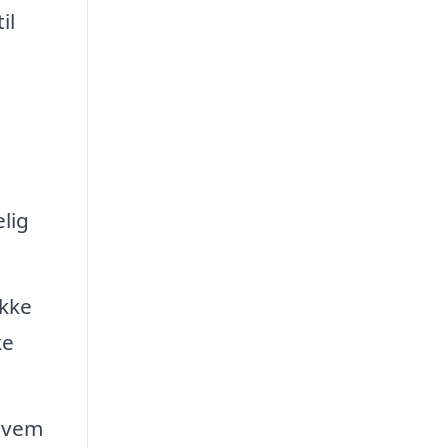
il
lig
ække
ke
 hvem