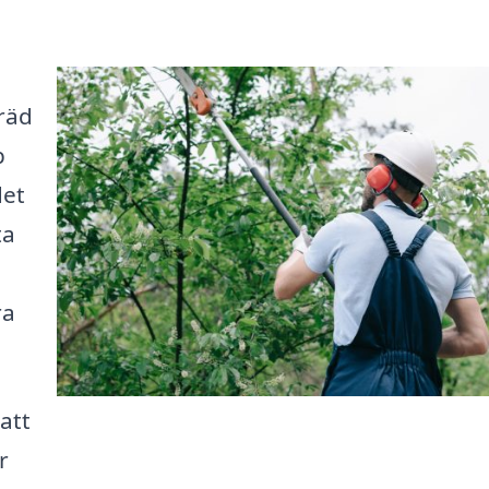
räd
p
det
ta
ra
att
r