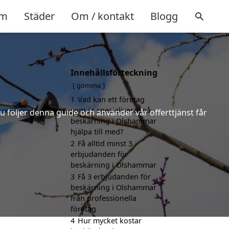
m
Städer
Om / kontakt
Blogg
Innehållsförteckning
gömma
1
Vad kan ett företag
som är specialiserat på
u följer denna guide och använder vår offerttjänst får
beskärning i Olshammar
hjälpa till med?
2
Få alltid minst 3
erbjudanden för
beskärning i Olshammar
3
Få 3 erbjudanden för
beskärning i Olshammar
från professionella
företag
4
Hur mycket kostar