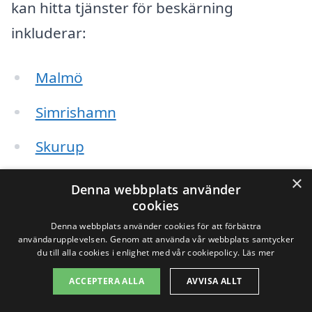
kan hitta tjänster för beskärning
inkluderar:
Malmö
Simrishamn
Skurup
Sjöbo
×
Denna webbplats använder
cookies
Tomelilla
Denna webbplats använder cookies för att förbättra
användarupplevelsen. Genom att använda vår webbplats samtycker
Hässleholm
du till alla cookies i enlighet med vår cookiepolicy.
Läs mer
ACCEPTERA ALLA
AVVISA ALLT
Veberöd