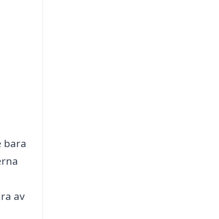
e bara
erna
gra av