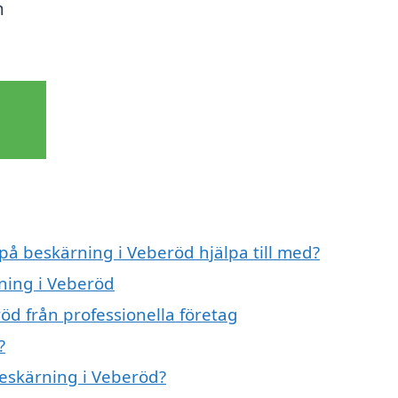
n
 på beskärning i Veberöd hjälpa till med?
rning i Veberöd
öd från professionella företag
?
beskärning i Veberöd?