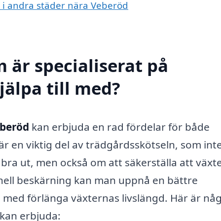
g i andra städer nära Veberöd
 är specialiserat på
jälpa till med?
eberöd
kan erbjuda en rad fördelar för både
r en viktig del av trädgårdsskötseln, som int
 bra ut, men också om att säkerställa att växt
onell beskärning kan man uppnå en bättre
h med förlänga växternas livslängd. Här är nå
 kan erbjuda: