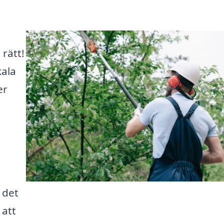
rätt!
kala
er
 det
 att