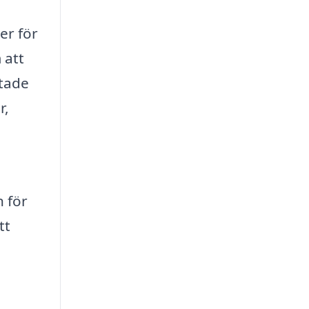
er för
 att
stade
r,
 för
tt