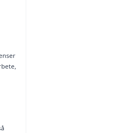
renser
rbete,
så