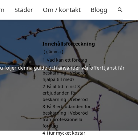
m
Städer
Om / kontakt
Blogg
Innehållsförteckning
gömma
1
Vad kan ett företag
som är specialiserat på
u följer denna guide och använder vår offerttjänst får
beskärning i Veberöd
hjälpa till med?
2
Få alltid minst 3
erbjudanden för
beskärning i Veberöd
3
Få 3 erbjudanden för
beskärning i Veberöd
från professionella
företag
4
Hur mycket kostar