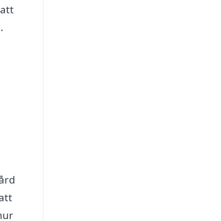
 att
.
gård
att
hur