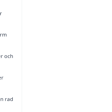
r
orm
er och
er
n rad