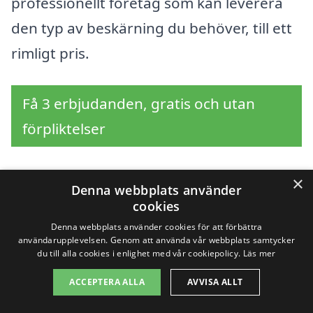
professionellt företag som kan leverera
den typ av beskärning du behöver, till ett
rimligt pris.
Få 3 erbjudanden, gratis och utan
förpliktelser
×
Denna webbplats använder
Sök efter en
cookies
Denna webbplats använder cookies för att förbättra
professionell för
användarupplevelsen. Genom att använda vår webbplats samtycker
du till alla cookies i enlighet med vår cookiepolicy.
Läs mer
beskärning i andra
ACCEPTERA ALLA
AVVISA ALLT
städer nära Striberg