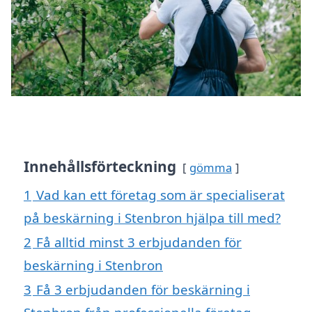
Innehållsförteckning
gömma
1
Vad kan ett företag som är specialiserat
på beskärning i Stenbron hjälpa till med?
2
Få alltid minst 3 erbjudanden för
beskärning i Stenbron
3
Få 3 erbjudanden för beskärning i