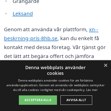
Grangärde
Leksand
Genom att använda vår plattform,
xn--
beskrning-pris-8hb.se
, kan du enkelt få
kontakt med dessa företag. Vår tjänst gör
det lätt att begära offert och jämföra
×
priser från flera olika leverantörer, vilket
Denna webbplats använder
cookies
kan hjälpa dig att hitta det bästa
Denna webbplats använder cookies för att förbättra
erbjudandet för
beskärning i Sälen
.
användarupplevelsen. Genom att använda vår webbplats samtycker
du till alla cookies i enlighet med vår cookiepolicy.
Läs mer
Att anlita ett professionellt företag för
ACCEPTERA ALLA
AVVISA ALLT
beskärning har flera fördelar: