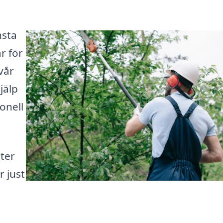
nsta
r för
vår
jälp
onell
ter
r just