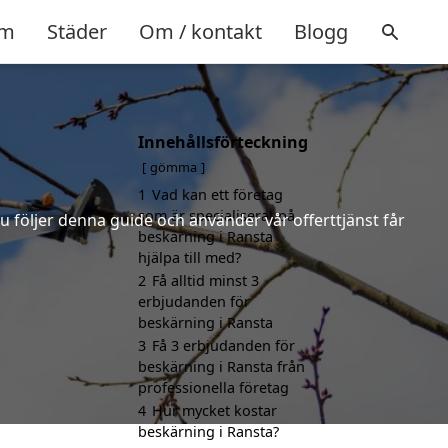
m
Städer
Om / kontakt
Blogg
Innehållsförteckning
gömma
1
Vad kan ett företag
som är specialiserat på
u följer denna guide och använder vår offerttjänst får
beskärning i Ransta
hjälpa till med?
2
Få alltid minst 3
erbjudanden för
beskärning i Ransta
3
Få 3 erbjudanden för
beskärning i Ransta från
professionella företag
4
Hur mycket kostar
beskärning i Ransta?