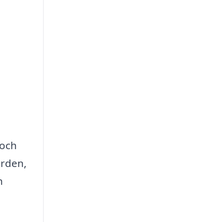
 och
ården,
h