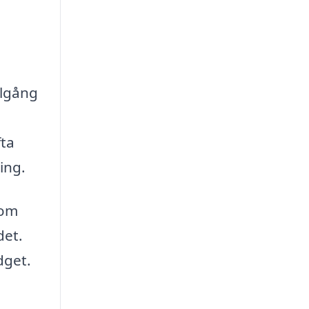
llgång
fta
ing.
som
det.
dget.