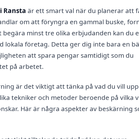
i Ransta
är ett smart val när du planerar att f
andlar om att föryngra en gammal buske, fo
t begära minst tre olika erbjudanden kan du e
nd lokala företag. Detta ger dig inte bara en bä
jligheten att spara pengar samtidigt som du
itet på arbetet.
ing är det viktigt att tänka på vad du vill up
ika tekniker och metoder beroende på vilka v
 önskar. Här är några aspekter av beskärning 