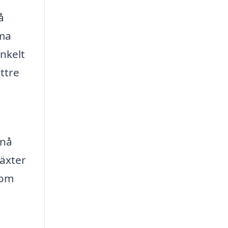
å
rma
nkelt
ttre
pnå
äxter
som