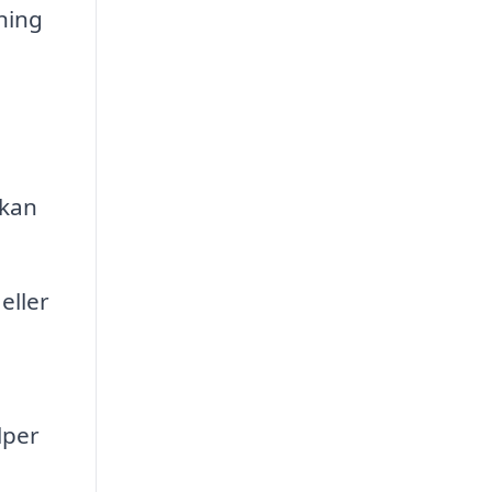
ning
 kan
eller
lper