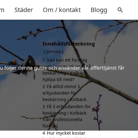
m
Städer
Om / kontakt
Blogg
Innehållsförteckning
gömma
1
Vad kan ett företag
som är specialiserat på
u följer denna guide och använder vår offerttjänst får
beskärning i Kolbäck
hjälpa till med?
2
Få alltid minst 3
erbjudanden för
beskärning i Kolbäck
3
Få 3 erbjudanden för
beskärning i Kolbäck
från professionella
företag
4
Hur mycket kostar