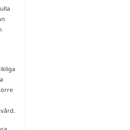
ulla
an
m
ikliga
ka
törre
tvård.
öra