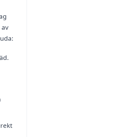
rag
 av
juda:
äd.
h
rekt