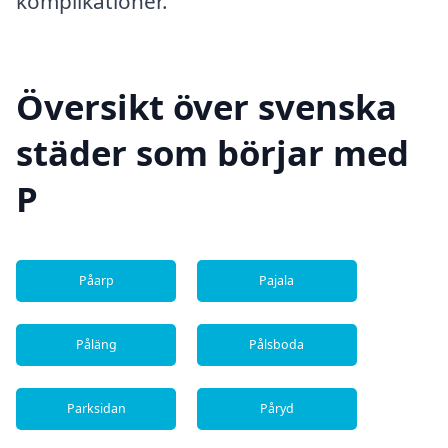
komplikationer.
Översikt över svenska
städer som börjar med
P
Påarp
Pajala
Påläng
Pålsboda
Parksidan
Påryd