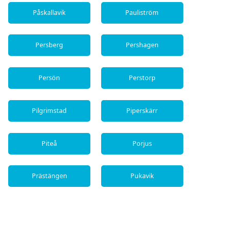
Påskallavik
Pauliström
Persberg
Pershagen
Persön
Perstorp
Pilgrimstad
Piperskärr
Piteå
Porjus
Prästängen
Pukavik