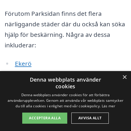
Förutom Parksidan finns det flera
närliggande städer där du också kan söka
hjälp för beskärning. Några av dessa
inkluderar:
Ekerö
×
Stenhamra
Denna webbplats använder
cookies
Sundby
Denna webbplats använder cookies för att förbättra
användarupplevelsen. Genom att använda vår webbplats samtycker
Viksjö
du till alla cookies i enlighet med vår cookiepolicy.
Läs mer
ACCEPTERA ALLA
AVVISA ALLT
Hästa