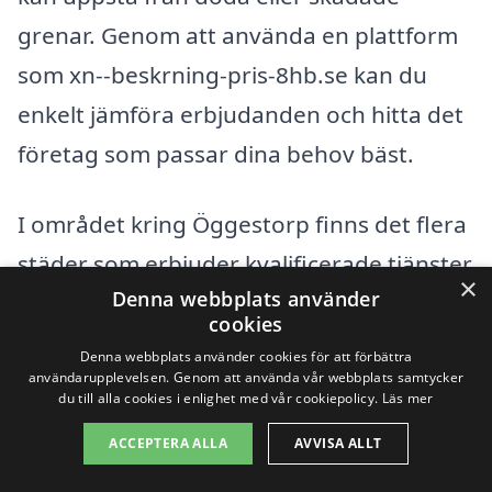
grenar. Genom att använda en plattform
som xn--beskrning-pris-8hb.se kan du
enkelt jämföra erbjudanden och hitta det
företag som passar dina behov bäst.
I området kring Öggestorp finns det flera
städer som erbjuder kvalificerade tjänster
×
Denna webbplats använder
inom beskärning. Här är några av de
cookies
närliggande orterna där du kan hitta
Denna webbplats använder cookies för att förbättra
professionella företag:
användarupplevelsen. Genom att använda vår webbplats samtycker
du till alla cookies i enlighet med vår cookiepolicy.
Läs mer
ACCEPTERA ALLA
AVVISA ALLT
Jönköping