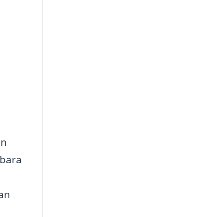
en
 bara
kan