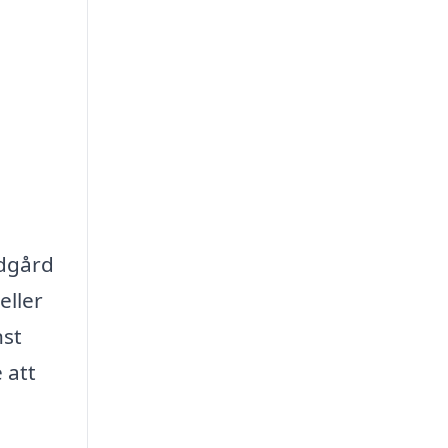
ädgård
eller
nst
 att