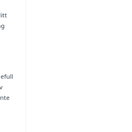
itt
ng
efull
v
inte