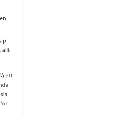
 en
kap
 allt
å ett
ända
sla
 för