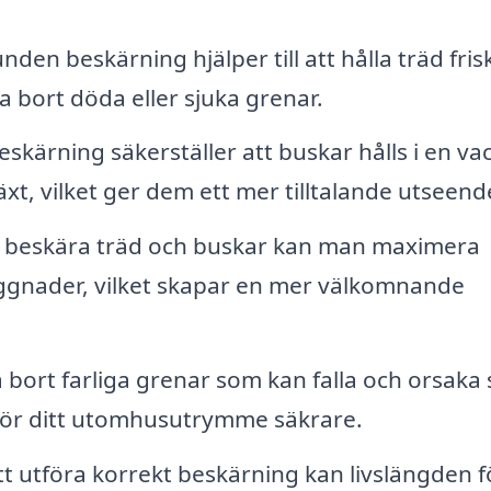
den beskärning hjälper till att hålla träd fris
a bort döda eller sjuka grenar.
eskärning säkerställer att buskar hålls i en va
äxt, vilket ger dem ett mer tilltalande utseend
beskära träd och buskar kan man maximera
byggnader, vilket skapar en mer välkomnande
ta bort farliga grenar som kan falla och orsaka
gör ditt utomhusutrymme säkrare.
 utföra korrekt beskärning kan livslängden f