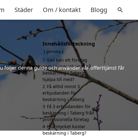
m
Städer
Om / kontakt
Blogg
Innehållsförteckning
gömma
1
Vad kan ett företag
som är specialiserat på
u följer denna guide och använder vår offerttjänst får
beskärning i Taberg
hjälpa till med?
2
Få alltid minst 3
erbjudanden för
beskärning i Taberg
3
Få 3 erbjudanden för
beskärning i Taberg från
professionella företag
4
Hur mycket kostar
beskärning i Taberg?