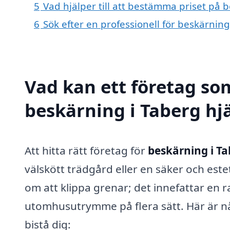
5
Vad hjälper till att bestämma priset på 
6
Sök efter en professionell för beskärnin
Vad kan ett företag som
beskärning i Taberg hjä
Att hitta rätt företag för
beskärning i T
välskött trädgård eller en säker och estet
om att klippa grenar; det innefattar en r
utomhusutrymme på flera sätt. Här är nå
bistå dig: