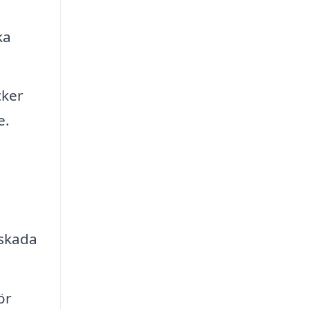
ka
cker
e.
 skada
ör