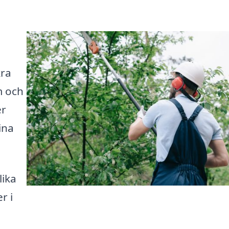
kra
m och
er
ina
lika
r i