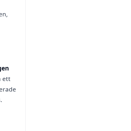
en,
gen
 ett
merade
.