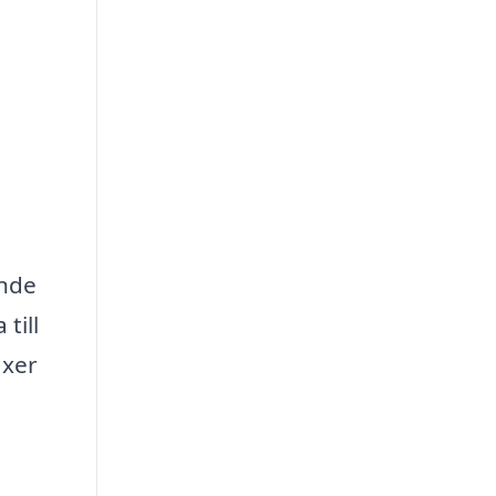
nde
till
äxer