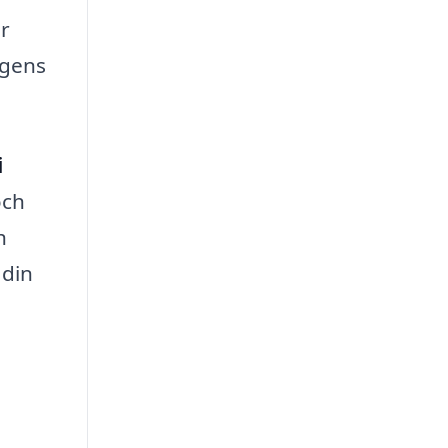
er
ogens
i
och
h
 din