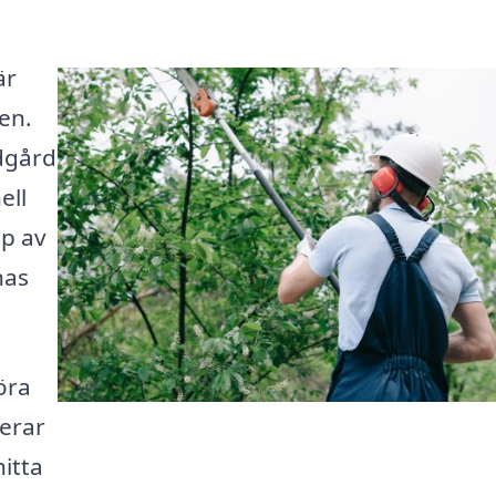
är
en.
ädgård
ell
lp av
nas
öra
serar
hitta