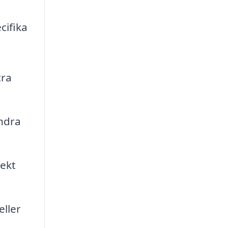
cifika
tra
indra
rekt
eller