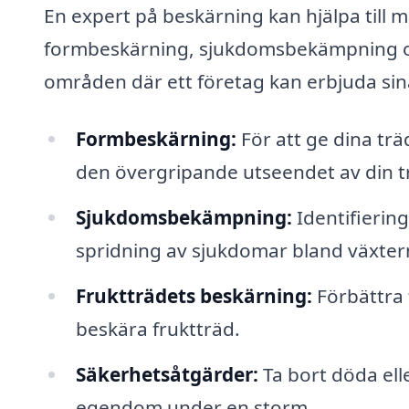
En expert på beskärning kan hjälpa till 
formbeskärning, sjukdomsbekämpning och
områden där ett företag kan erbjuda sina
Formbeskärning:
För att ge dina tr
den övergripande utseendet av din t
Sjukdomsbekämpning:
Identifiering
spridning av sjukdomar bland växter
Fruktträdets beskärning:
Förbättra 
beskära fruktträd.
Säkerhetsåtgärder:
Ta bort döda ell
egendom under en storm.