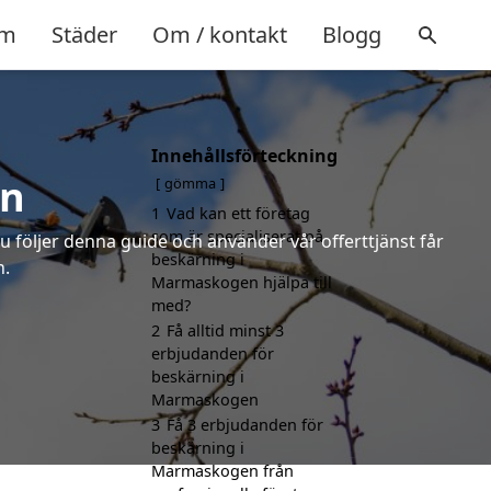
m
Städer
Om / kontakt
Blogg
Innehållsförteckning
en
gömma
1
Vad kan ett företag
som är specialiserat på
u följer denna guide och använder vår offerttjänst får
beskärning i
n.
Marmaskogen hjälpa till
med?
2
Få alltid minst 3
erbjudanden för
beskärning i
Marmaskogen
3
Få 3 erbjudanden för
beskärning i
Marmaskogen från