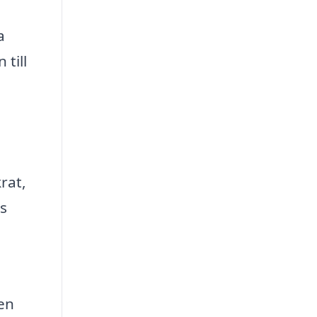
a
till
krat,
s
en