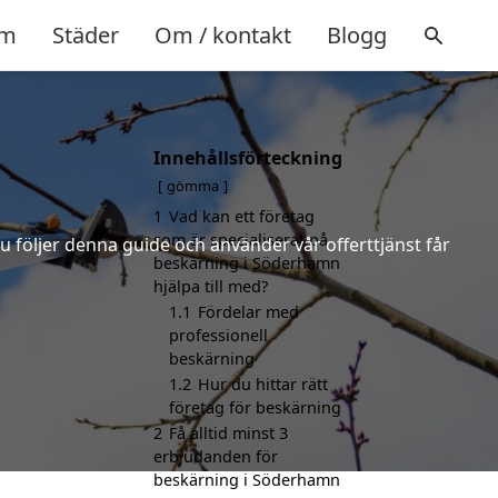
m
Städer
Om / kontakt
Blogg
Innehållsförteckning
gömma
1
Vad kan ett företag
som är specialiserat på
u följer denna guide och använder vår offerttjänst får
beskärning i Söderhamn
hjälpa till med?
1.1
Fördelar med
professionell
beskärning
1.2
Hur du hittar rätt
företag för beskärning
2
Få alltid minst 3
erbjudanden för
beskärning i Söderhamn