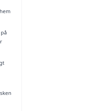
t hem
 på
r
gt
isken