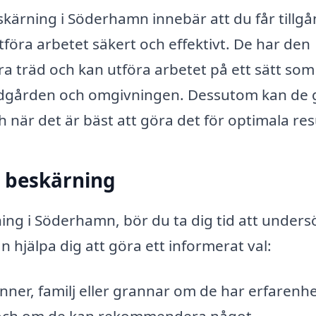
eskärning i Söderhamn innebär att du får tillgån
öra arbetet säkert och effektivt. De har den
ra träd och kan utföra arbetet på ett sätt som
rädgården och omgivningen. Dessutom kan de 
 när det är bäst att göra det för optimala res
r beskärning
ning i Söderhamn, bör du ta dig tid att unders
n hjälpa dig att göra ett informerat val:
ner, familj eller grannar om de har erfarenhe
ng och om de kan rekommendera något.