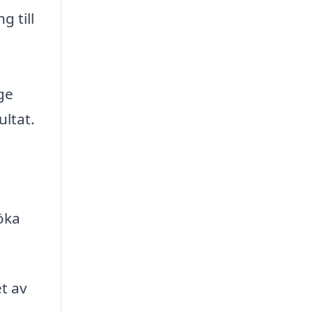
g till
ge
ultat.
öka
t av