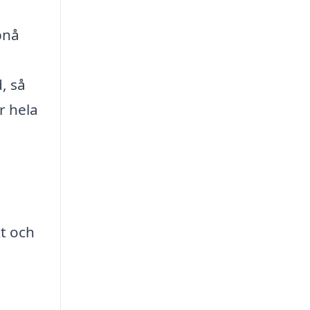
pnå
, så
r hela
t och