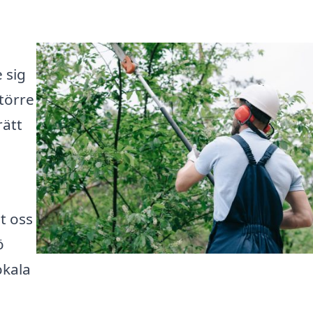
 sig
törre
rätt
t oss
ö
okala