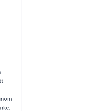
n
tt
 inom
anke.