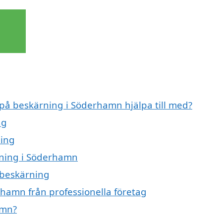
 på beskärning i Söderhamn hjälpa till med?
ng
ning
rning i Söderhamn
l beskärning
hamn från professionella företag
amn?