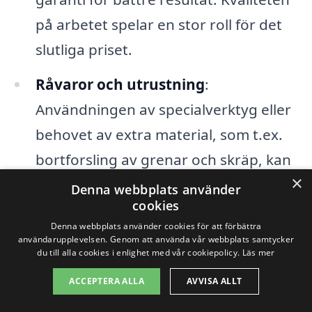
på arbetet spelar en stor roll för det
slutliga priset.
Råvaror och utrustning
:
Användningen av specialverktyg eller
behovet av extra material, som t.ex.
bortforsling av grenar och skräp, kan
×
även påverka det totala priset för
Denna webbplats använder
cookies
beskärning i Löderup
.
Denna webbplats använder cookies för att förbättra
användarupplevelsen. Genom att använda vår webbplats samtycker
Genom att ta hänsyn till dessa faktorer
du till alla cookies i enlighet med vår cookiepolicy.
Läs mer
kan du enklare jämföra olika offerter från
ACCEPTERA ALLA
AVVISA ALLT
företag som erbjuder
beskärning
i ditt