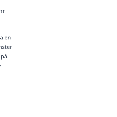
tt
ra en
nster
 på.
v