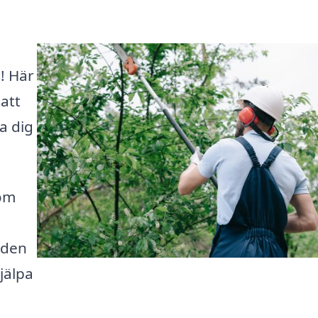
! Här
 att
a dig
 om
nden
jälpa