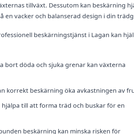
 växternas tillväxt. Dessutom kan beskärning hj
pnå en vacker och balanserad design i din träd
rofessionell beskärningstjänst i Lagan kan hjä
a bort döda och sjuka grenar kan växterna
an korrekt beskärning öka avkastningen av fru
jälpa till att forma träd och buskar för en
unden beskärning kan minska risken för