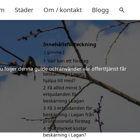
m
Städer
Om / kontakt
Blogg
Innehållsförteckning
gömma
1
Vad kan ett företag
som är specialiserat på
u följer denna guide och använder vår offerttjänst får
beskärning i Lagan
hjälpa till med?
2
Få alltid minst 3
erbjudanden för
beskärning i Lagan
3
Få 3 erbjudanden för
beskärning i Lagan från
professionella företag
4
Hur mycket kostar
beskärning i Lagan?