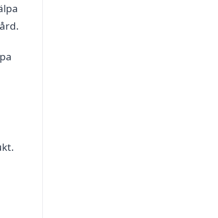
älpa
gård.
lpa
kt.