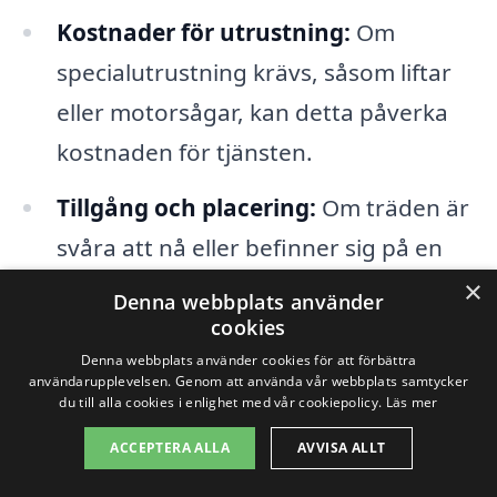
Kostnader för utrustning:
Om
specialutrustning krävs, såsom liftar
eller motorsågar, kan detta påverka
kostnaden för tjänsten.
Tillgång och placering:
Om träden är
svåra att nå eller befinner sig på en
trång plats kan detta öka kostnaden,
×
Denna webbplats använder
eftersom det innebär mer arbete och
cookies
Denna webbplats använder cookies för att förbättra
planering för säkerhet.
användarupplevelsen. Genom att använda vår webbplats samtycker
du till alla cookies i enlighet med vår cookiepolicy.
Läs mer
Det är också värt att notera att
ACCEPTERA ALLA
AVVISA ALLT
efterfrågan på beskärningstjänster kan