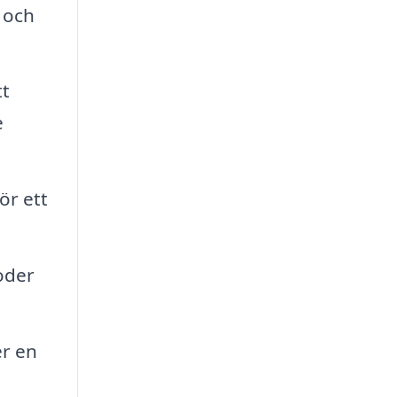
 och
tt
e
ör ett
oder
r en