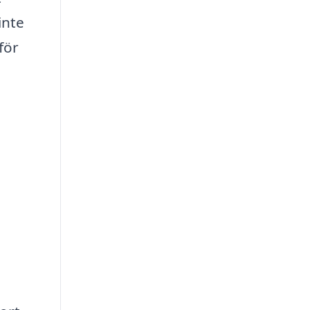
inte
för