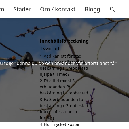
m
Städer
Om / kontakt
Blogg
Innehållsförteckning
gömma
1
Vad kan ett företag
som är specialiserat på
u följer denna guide och använder vår offerttjänst får
beskärning i Grebbestad
hjälpa till med?
2
Få alltid minst 3
erbjudanden för
beskärning i Grebbestad
3
Få 3 erbjudanden för
beskärning i Grebbestad
från professionella
företag
4
Hur mycket kostar