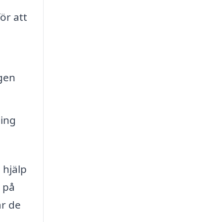
ör att
agen
ning
 hjälp
r på
ar de