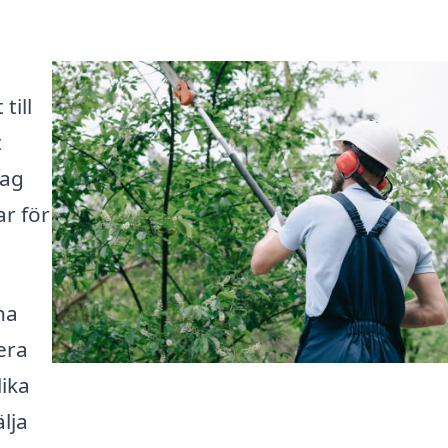
till
t
tag
r för
na
era
lika
älja