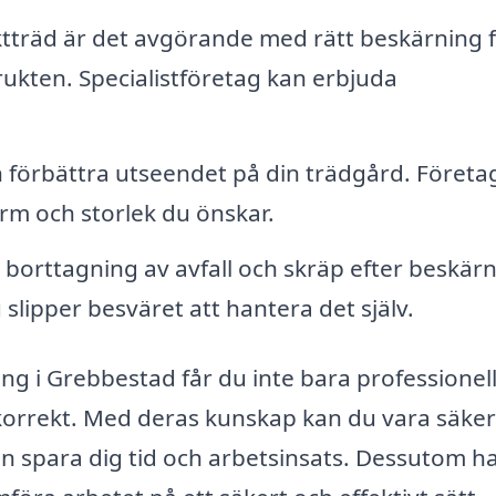
tträd är det avgörande med rätt beskärning f
rukten. Specialistföretag kan erbjuda
n förbättra utseendet på din trädgård. Föret
form och storlek du önskar.
 borttagning av avfall och skräp efter beskär
u slipper besväret att hantera det själv.
g i Grebbestad får du inte bara professionell
 korrekt. Med deras kunskap kan du vara säke
kan spara dig tid och arbetsinsats. Dessutom h