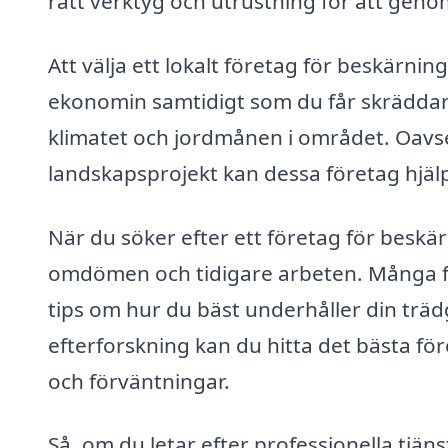
rätt verktyg och utrustning för att genom
Att välja ett lokalt företag för beskärni
ekonomin samtidigt som du får skräddar
klimatet och jordmånen i området. Oavset
landskapsprojekt kan dessa företag hjälp
När du söker efter ett företag för beskärn
omdömen och tidigare arbeten. Många fö
tips om hur du bäst underhåller din trä
efterforskning kan du hitta det bästa fö
och förväntningar.
Så, om du letar efter professionella tjän