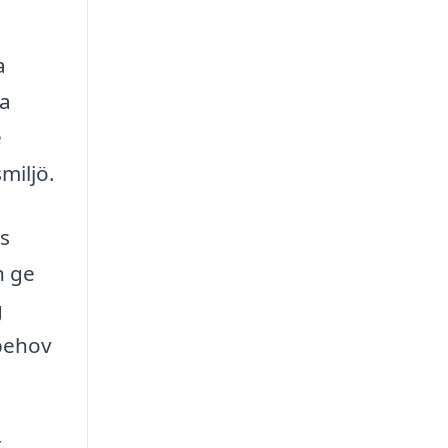
a
ka
e
miljö.
as
n ge
g
 behov
t