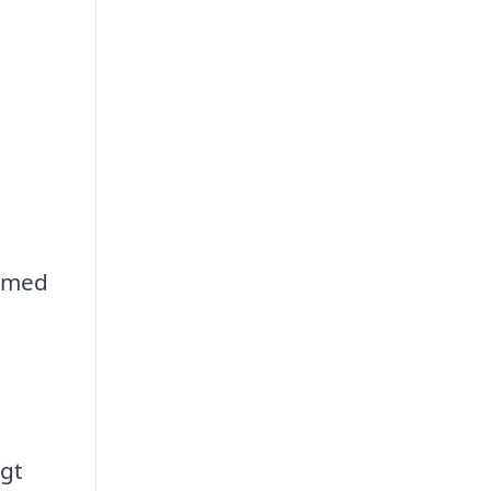
g med
igt