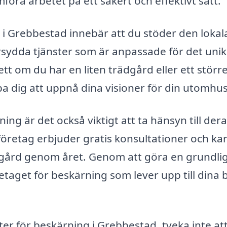
föra arbetet på ett säkert och effektivt sätt.
ng i Grebbestad innebär att du stöder den lokal
sydda tjänster som är anpassade för det uni
t om du har en liten trädgård eller ett störr
a dig att uppnå dina visioner för din utomhus
ing är det också viktigt att ta hänsyn till der
retag erbjuder gratis konsultationer och ka
dgård genom året. Genom att göra en grundli
retaget för beskärning som lever upp till dina
ster för beskärning i Grebbestad, tveka inte at