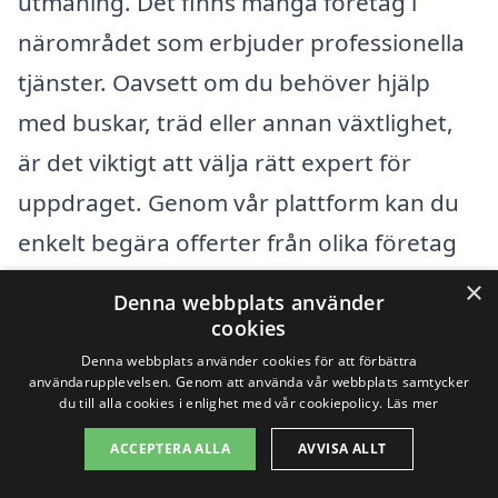
utmaning. Det finns många företag i
närområdet som erbjuder professionella
tjänster. Oavsett om du behöver hjälp
med buskar, träd eller annan växtlighet,
är det viktigt att välja rätt expert för
uppdraget. Genom vår plattform kan du
enkelt begära offerter från olika företag
som specialiserar sig på beskärning.
×
Denna webbplats använder
cookies
Det är inte bara i Fagersanna som du kan
Denna webbplats använder cookies för att förbättra
användarupplevelsen. Genom att använda vår webbplats samtycker
hitta kompetent hjälp. Här är några
du till alla cookies i enlighet med vår cookiepolicy.
Läs mer
närliggande städer där du också kan söka
ACCEPTERA ALLA
AVVISA ALLT
efter specialister inom beskärning: