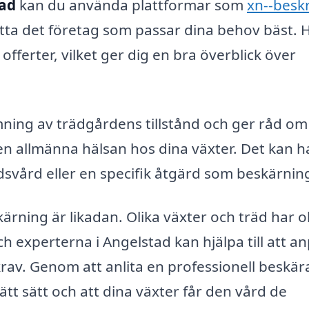
tad
kan du använda plattformar som
xn--besk
itta det företag som passar dina behov bäst. 
offerter, vilket ger dig en bra överblick över
ing av trädgårdens tillstånd och ger råd om 
en allmänna hälsan hos dina växter. Det kan h
vård eller en specifik åtgärd som beskärnin
skärning är likadan. Olika växter och träd har o
h experterna i Angelstad kan hjälpa till att a
 krav. Genom att anlita en professionell beskär
ätt sätt och att dina växter får den vård de