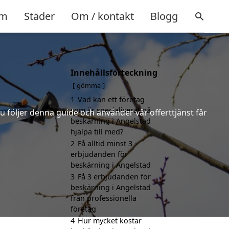
m
Städer
Om / kontakt
Blogg
Innehållsförteckning
gömma
1
Vad kan ett företag
som är specialiserat på
u följer denna guide och använder vår offerttjänst får
beskärning i Angelstad
hjälpa till med?
2
Få alltid minst 3
erbjudanden för
beskärning i Angelstad
3
Få 3 erbjudanden för
beskärning i Angelstad
från professionella
företag
4
Hur mycket kostar