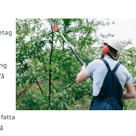
retag
ing
få
 fatta
få