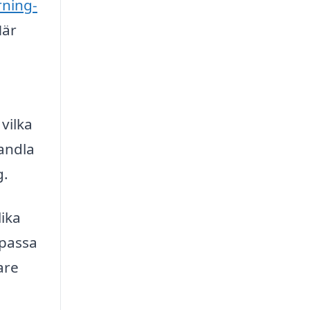
rning-
Här
vilka
andla
g.
lika
npassa
are