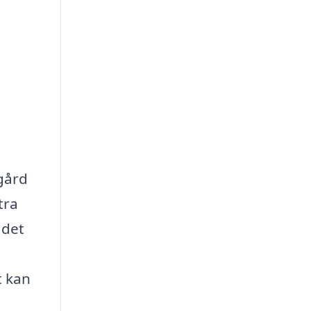
dgård
tra
 det
t kan