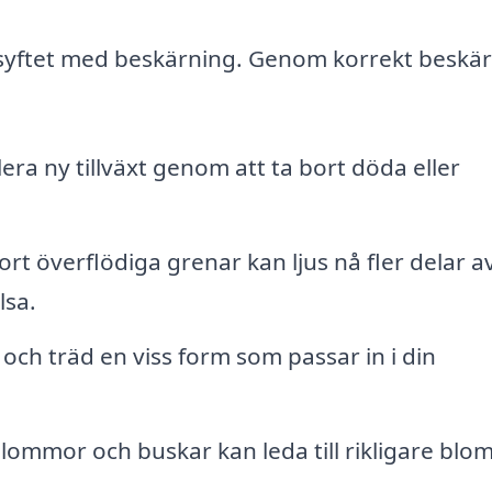
tå syftet med beskärning. Genom korrekt beskä
era ny tillväxt genom att ta bort döda eller
rt överflödiga grenar kan ljus nå fler delar a
lsa.
och träd en viss form som passar in i din
lommor och buskar kan leda till rikligare blo