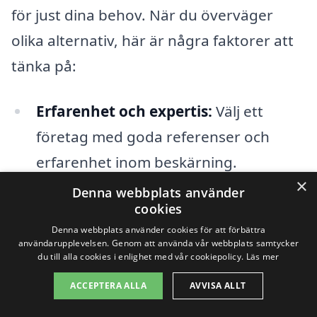
för just dina behov. När du överväger
olika alternativ, här är några faktorer att
tänka på:
Erfarenhet och expertis:
Välj ett
företag med goda referenser och
erfarenhet inom beskärning.
×
Denna webbplats använder
Tjänsteutbud:
Kontrollera om
cookies
företaget erbjuder omfattande
Denna webbplats använder cookies för att förbättra
användarupplevelsen. Genom att använda vår webbplats samtycker
tjänster, såsom trädfällning,
du till alla cookies i enlighet med vår cookiepolicy.
Läs mer
stubbfräsning och plantering.
ACCEPTERA ALLA
AVVISA ALLT
Kostnadsförslag:
Be om en offert för