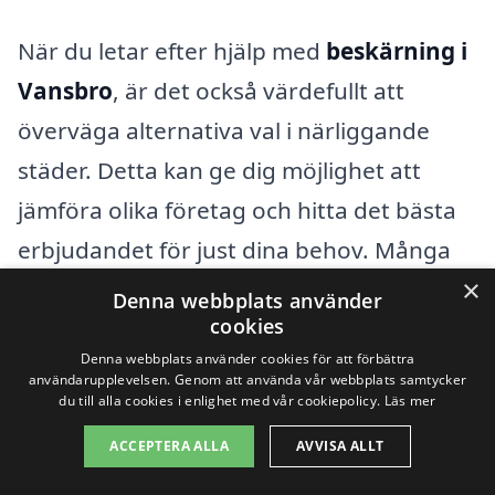
När du letar efter hjälp med
beskärning i
Vansbro
, är det också värdefullt att
överväga alternativa val i närliggande
städer. Detta kan ge dig möjlighet att
jämföra olika företag och hitta det bästa
erbjudandet för just dina behov. Många
×
företag som erbjuder beskärningstjänster
Denna webbplats använder
cookies
finns i områden som
Malung
,
Leksand
,
Denna webbplats använder cookies för att förbättra
Hedemora
,
Borlänge
, Säters,
Rättvik
och
användarupplevelsen. Genom att använda vår webbplats samtycker
du till alla cookies i enlighet med vår cookiepolicy.
Läs mer
Orsa
. Dessa städer har alla sina egna
specialister inom beskärning, vilket kan ge
ACCEPTERA ALLA
AVVISA ALLT
dig en bra möjlighet att få professionell