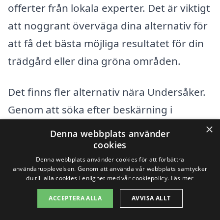
offerter från lokala experter. Det är viktigt
att noggrant överväga dina alternativ för
att få det bästa möjliga resultatet för din
trädgård eller dina gröna områden.
Det finns fler alternativ nära Undersåker.
Genom att söka efter beskärning i
omgivande städer kan du jämföra olika
×
Denna webbplats använder
företag och hitta det som bäst passar
cookies
Denna webbplats använder cookies för att förbättra
dina behov. Här är några av de städer
användarupplevelsen. Genom att använda vår webbplats samtycker
som ruvar på potentiella lösningar:
du till alla cookies i enlighet med vår cookiepolicy.
Läs mer
ACCEPTERA ALLA
AVVISA ALLT
Åre