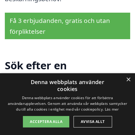
Få 3 erbjudanden, gratis och utan
förpliktelser
Sök efter en
professionell för
×
Denna webbplats använder
cookies
beskärning i andra
Denna webbplats använder cookies för att förbättra
städer nära Tävelsås
användarupplevelsen. Genom att använda vår webbplats samtycker
du till alla cookies i enlighet med vår cookiepolicy.
Läs mer
ACCEPTERA ALLA
AVVISA ALLT
När det kommer till beskärning i Tävelsås,