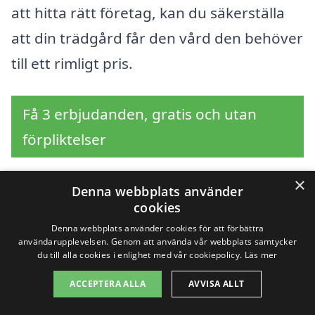
att hitta rätt företag, kan du säkerställa
att din trädgård får den vård den behöver
till ett rimligt pris.
Få 3 erbjudanden, gratis och utan
förpliktelser
×
Denna webbplats använder
cookies
Sök efter en
Denna webbplats använder cookies för att förbättra
professionell för
användarupplevelsen. Genom att använda vår webbplats samtycker
du till alla cookies i enlighet med vår cookiepolicy.
Läs mer
beskärning i andra
ACCEPTERA ALLA
AVVISA ALLT