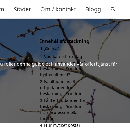
m
Städer
Om / kontakt
Blogg
Innehållsförteckning
gömma
1
Vad kan ett företag
som är specialiserat på
u följer denna guide och använder vår offerttjänst får
beskärning i Sundom
hjälpa till med?
2
Få alltid minst 3
erbjudanden för
beskärning i Sundom
3
Få 3 erbjudanden för
beskärning i Sundom
från professionella
företag
4
Hur mycket kostar