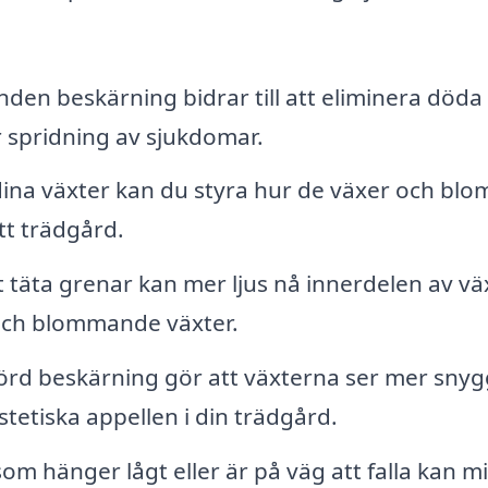
en beskärning bidrar till att eliminera döda 
ör spridning av sjukdomar.
na växter kan du styra hur de växer och blo
tt trädgård.
 täta grenar kan mer ljus nå innerdelen av vä
äd och blommande växter.
rd beskärning gör att växterna ser mer sny
stetiska appellen i din trädgård.
som hänger lågt eller är på väg att falla kan m