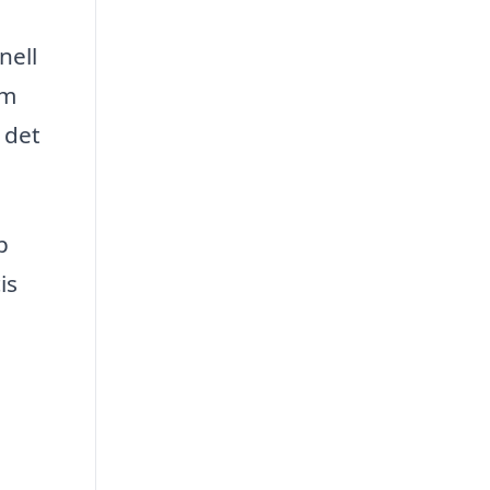
nell
om
 det
p
is