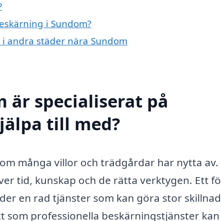
?
 beskärning i Sundom?
ng i andra städer nära Sundom
 är specialiserat på
älpa till med?
som många villor och trädgårdar har nytta av. 
äver tid, kunskap och de rätta verktygen. Ett f
der en rad tjänster som kan göra stor skillnad
tt som professionella beskärningstjänster kan