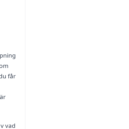
ppning
som
du får
när
av vad