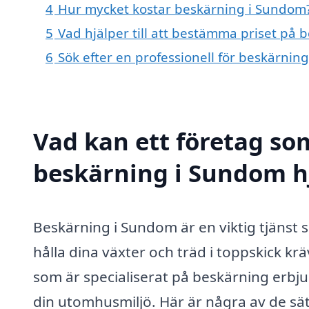
4
Hur mycket kostar beskärning i Sundom
5
Vad hjälper till att bestämma priset på
6
Sök efter en professionell för beskärni
Vad kan ett företag som
beskärning i Sundom hj
Beskärning i Sundom är en viktig tjänst 
hålla dina växter och träd i toppskick kr
som är specialiserat på beskärning erbju
din utomhusmiljö. Här är några av de sä