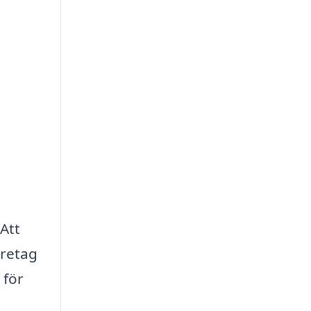
Att
öretag
 för