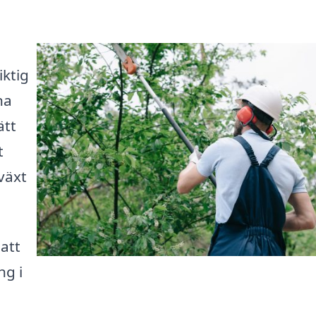
iktig
na
ätt
t
lväxt
 att
ng i