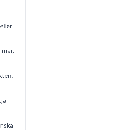
eller
mmar,
xten,
gga
inska