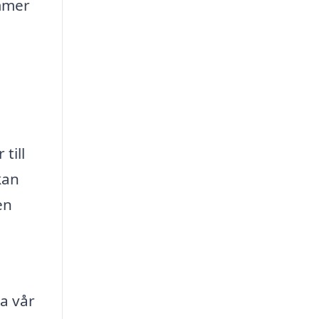
ommer
till
kan
en
da vår