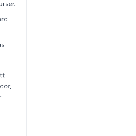
rser.
ård
as
tt
dor,
r