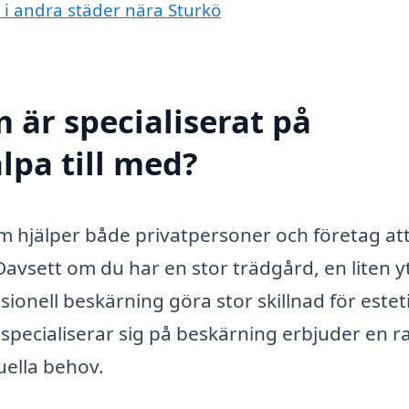
g i andra städer nära Sturkö
 är specialiserat på
lpa till med?
som hjälper både privatpersoner och företag at
Oavsett om du har en stor trädgård, en liten y
ssionell beskärning göra stor skillnad för estet
specialiserar sig på beskärning erbjuder en r
uella behov.