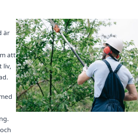
d är
m att
liv,
ad.
 med
ng.
 och