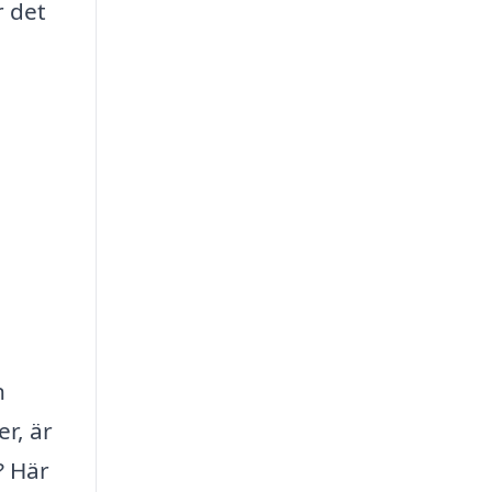
r det
n
r, är
? Här