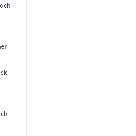
 och
mer
sk.
och