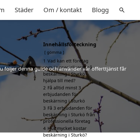
m
Städer
Om / kontakt
Blogg
Innehållsförteckning
gömma
1
Vad kan ett företag
som är specialiserat på
u följer denna guide och använder vår offerttjänst får
beskärning i Sturkö
hjälpa till med?
2
Få alltid minst 3
erbjudanden för
beskärning i Sturkö
3
Få 3 erbjudanden för
beskärning i Sturkö från
professionella företag
4
Hur mycket kostar
beskärning i Sturkö?