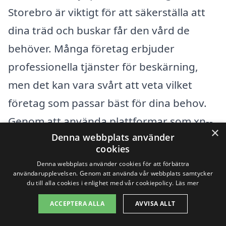
Storebro är viktigt för att säkerställa att
dina träd och buskar får den vård de
behöver. Många företag erbjuder
professionella tjänster för beskärning,
men det kan vara svårt att veta vilket
företag som passar bäst för dina behov.
Genom att använda plattformar som xn--
×
Denna webbplats använder
beskrning-pris-8hb.se kan du snabbt och
cookies
enkelt få kontakt med olika företag,
Denna webbplats använder cookies för att förbättra
jämföra erbjudanden och få hjälp med din
användarupplevelsen. Genom att använda vår webbplats samtycker
du till alla cookies i enlighet med vår cookiepolicy.
Läs mer
beskärning.
ACCEPTERA ALLA
AVVISA ALLT
Det finns flera fördelar med att anlita