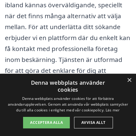
ibland kännas överväldigande, speciellt
när det finns många alternativ att välja
mellan. För att underlätta ditt sökande
erbjuder vi en plattform där du enkelt kan
få kontakt med professionella företag
inom beskärning. Tjänsten är utformad
för att göra det enklare för dig att
×
inlämna dina önskemål och få
Denna webbplats använder
cookies
konkurrenskraftiga erbjudanden från
Denna webbplats använder cookies för att förbättra
lokala företag.
användarupplevelsen. Genom att använda vår webbplats samtycker
du till alla cookies i enlighet med vår cookiepolicy.
Läs mer
Om du bor i Stöcke, kanske du också vill
ACCEPTERA ALLA
AVVISA ALLT
överväga företag i omkringliggande