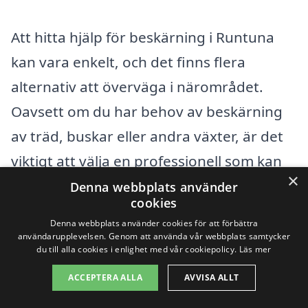
Att hitta hjälp för beskärning i Runtuna
kan vara enkelt, och det finns flera
alternativ att överväga i närområdet.
Oavsett om du har behov av beskärning
av träd, buskar eller andra växter, är det
viktigt att välja en professionell som kan
×
erbjuda kvalificerade tjänster. Genom att
Denna webbplats använder
cookies
använda plattformar som
xn--beskrning-
Denna webbplats använder cookies för att förbättra
pris-8hb.se
kan du lätt få kontakt med
användarupplevelsen. Genom att använda vår webbplats samtycker
du till alla cookies i enlighet med vår cookiepolicy.
Läs mer
erfarna företag som erbjuder
ACCEPTERA ALLA
AVVISA ALLT
beskärningstjänster.