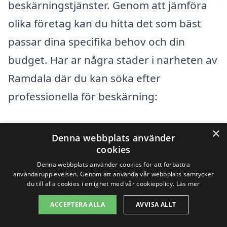
beskärningstjänster. Genom att jämföra
olika företag kan du hitta det som bäst
passar dina specifika behov och din
budget. Här är några städer i närheten av
Ramdala där du kan söka efter
professionella för beskärning:
Karlskrona
×
Denna webbplats använder
cookies
Nättraby
Denna webbplats använder cookies för att förbättra
användarupplevelsen. Genom att använda vår webbplats samtycker
Asarum
du till alla cookies i enlighet med vår cookiepolicy.
Läs mer
Rödeby
ACCEPTERA ALLA
AVVISA ALLT