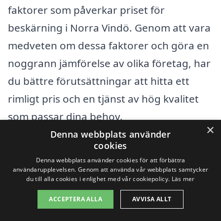
faktorer som påverkar priset för
beskärning i Norra Vindö. Genom att vara
medveten om dessa faktorer och göra en
noggrann jämförelse av olika företag, har
du bättre förutsättningar att hitta ett
rimligt pris och en tjänst av hög kvalitet
som passar dina behov.
×
Denna webbplats använder
cookies
Få 3 erbjudanden, gratis och utan
Denna webbplats använder cookies för att förbättra
förpliktelser
användarupplevelsen. Genom att använda vår webbplats samtycker
du till alla cookies i enlighet med vår cookiepolicy.
Läs mer
ACCEPTERA ALLA
AVVISA ALLT