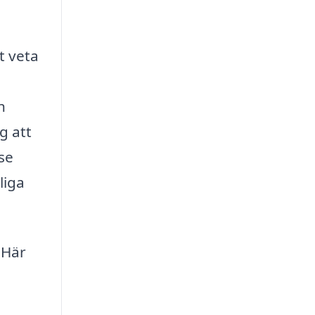
t veta
h
g att
se
liga
 Här