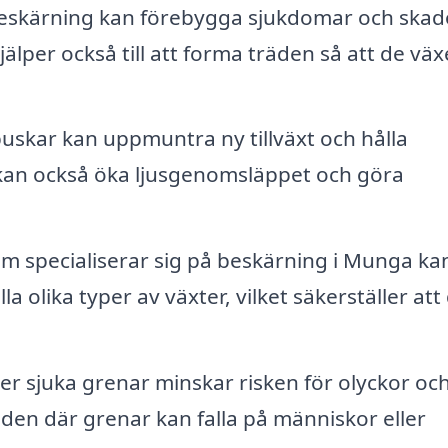
beskärning kan förebygga sjukdomar och skad
jälper också till att forma träden så att de väx
uskar kan uppmuntra ny tillväxt och hålla
t kan också öka ljusgenomsläppet och göra
m specialiserar sig på beskärning i Munga ka
a olika typer av växter, vilket säkerställer att
er sjuka grenar minskar risken för olyckor oc
råden där grenar kan falla på människor eller