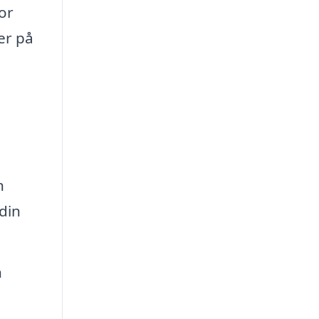
or
er på
n
 din
h