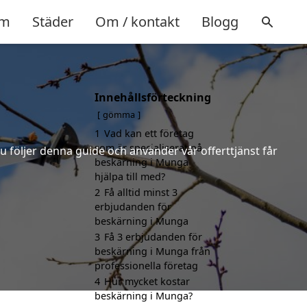
m
Städer
Om / kontakt
Blogg
Innehållsförteckning
gömma
1
Vad kan ett företag
som är specialiserat på
u följer denna guide och använder vår offerttjänst får
beskärning i Munga
hjälpa till med?
2
Få alltid minst 3
erbjudanden för
beskärning i Munga
3
Få 3 erbjudanden för
beskärning i Munga från
professionella företag
4
Hur mycket kostar
beskärning i Munga?