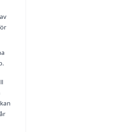
 av
för
na
p.
ll
h
 kan
år