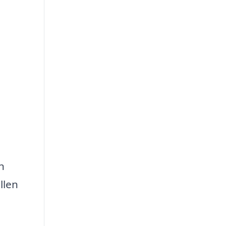
n
llen