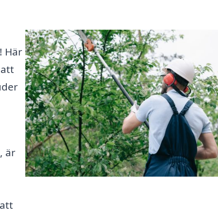
! Här
 att
uder
, är
att