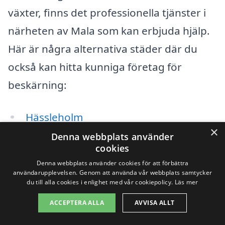
växter, finns det professionella tjänster i
närheten av Mala som kan erbjuda hjälp.
Här är några alternativa städer där du
också kan hitta kunniga företag för
beskärning:
Hässleholm
×
Denna webbplats använder
Bjärnum
cookies
Denna webbplats använder cookies för att förbättra
Höör
användarupplevelsen. Genom att använda vår webbplats samtycker
du till alla cookies i enlighet med vår cookiepolicy.
Läs mer
Torekov
ACCEPTERA ALLA
AVVISA ALLT
Osby