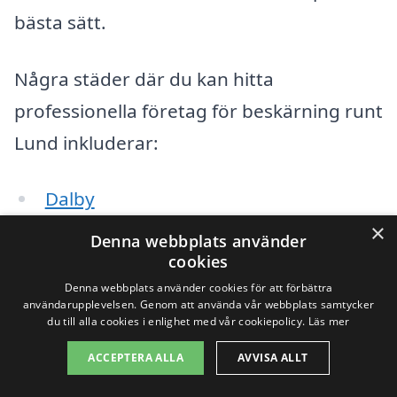
bästa sätt.
Några städer där du kan hitta
professionella företag för beskärning runt
Lund inkluderar:
Dalby
×
Denna webbplats använder
Eslöv
cookies
Svalöv
Denna webbplats använder cookies för att förbättra
användarupplevelsen. Genom att använda vår webbplats samtycker
du till alla cookies i enlighet med vår cookiepolicy.
Läs mer
Kävlinge
ACCEPTERA ALLA
AVVISA ALLT
Landskrona