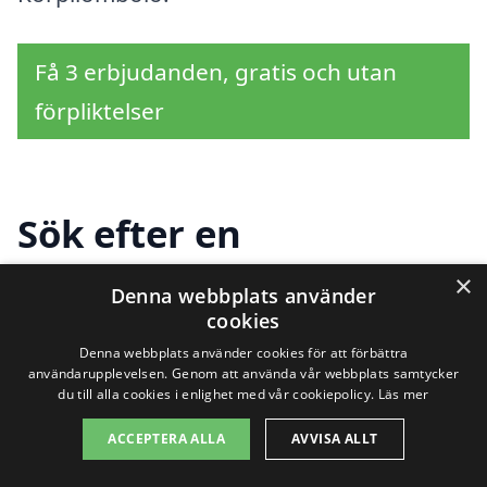
Få 3 erbjudanden, gratis och utan
förpliktelser
Sök efter en
professionell för
×
Denna webbplats använder
cookies
beskärning i andra
Denna webbplats använder cookies för att förbättra
städer nära
användarupplevelsen. Genom att använda vår webbplats samtycker
du till alla cookies i enlighet med vår cookiepolicy.
Läs mer
Korpilombolo
ACCEPTERA ALLA
AVVISA ALLT