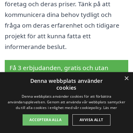
företag och deras priser. Tänk på att
kommunicera dina behov tydligt och
fråga om deras erfarenhet och tidigare
projekt för att kunna fatta ett
informerande beslut.
Få 3 erbjudanden, gratis och utan
×
förpliktelser
Denna webbplats använder
cookies
Denna webbplats använder cookies för att förbättra
användarupplevelsen. Genom att använda vår webbplats samtycker
du till alla cookies i enlighet med vår cookiepolicy.
Läs mer
Sök efter en
ACCEPTERA ALLA
AVVISA ALLT
professionell för