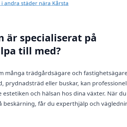
g i andra städer nära Kårsta
 är specialiserat på
lpa till med?
 som många trädgårdsägare och fastighetsägar
d, prydnadsträd eller buskar, kan professionel
e estetiken och hälsan hos dina växter. När du
på beskärning, får du experthjälp och vägledni