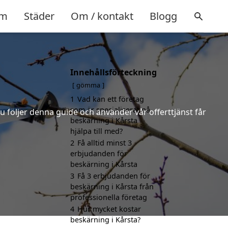
m
Städer
Om / kontakt
Blogg
Innehållsförteckning
gömma
1
Vad kan ett företag
som är specialiserat på
u följer denna guide och använder vår offerttjänst får
beskärning i Kårsta
hjälpa till med?
2
Få alltid minst 3
erbjudanden för
beskärning i Kårsta
3
Få 3 erbjudanden för
beskärning i Kårsta från
professionella företag
4
Hur mycket kostar
beskärning i Kårsta?