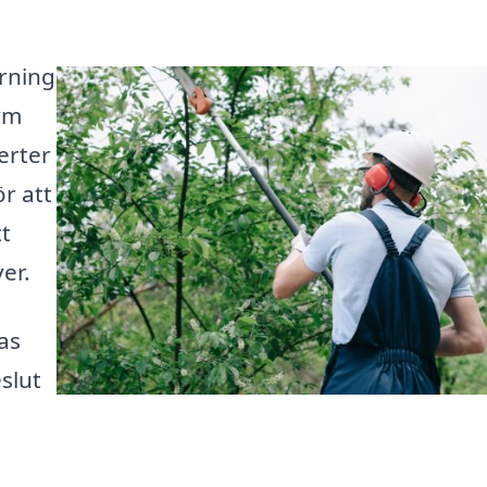
ärning
orm
perter
r att
tt
er.
as
slut