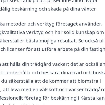
jänster. Tänk på att priset inte alltid avgör
 i dålig beskärning och skada på dina växter.
ilka metoder och verktyg företaget använder.
gkvalitativa verktyg och har solid kunskap om
erställer bästa möjliga resultat. Se också till
 licenser för att utföra arbete på din fastigh
 att hålla din trädgård vacker; det är också e
att underhålla och beskära dina träd och busk
du säkerställa att de kommer att blomstra i
att leva med en välskött och vacker trädgård
rofessionellt företag för beskärning i Kårsta ka