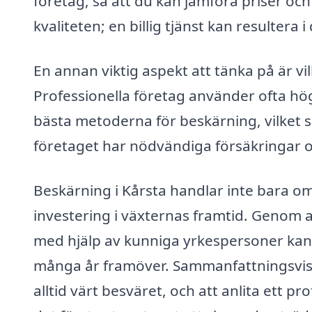
företag, så att du kan jämföra priser och t
kvaliteten; en billig tjänst kan resultera
En annan viktig aspekt att tänka på är v
Professionella företag använder ofta hö
bästa metoderna för beskärning, vilket säk
företaget har nödvändiga försäkringar och
Beskärning i Kårsta handlar inte bara om
investering i växternas framtid. Genom 
med hjälp av kunniga yrkespersoner kan 
många år framöver. Sammanfattningsvis, 
alltid värt besväret, och att anlita ett p