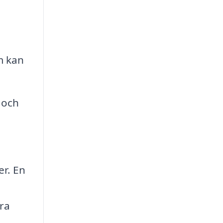
m kan
 och
er. En
era