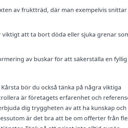
äxten av fruktträd, där man exempelvis snittar
 viktigt att ta bort döda eller sjuka grenar so
mering av buskar för att säkerställa en fyllig
i Kårsta bör du också tänka på några viktiga
trollera är företagets erfarenhet och referens
erbjuda dig tryggheten av att ha kunskap och
 Dessutom är det bra att be om offerter från fl