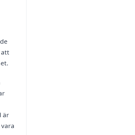
 de
 att
et.
n
ar
 är
n vara