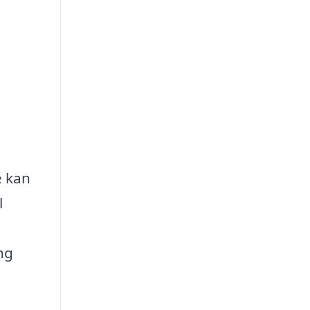
e kan
l
ng