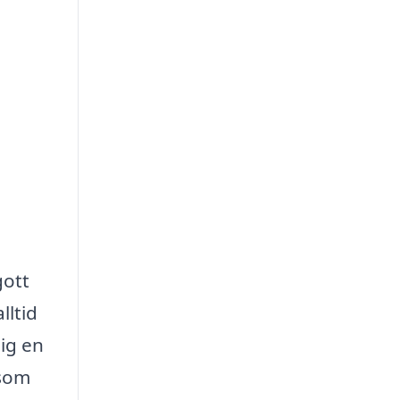
gott
lltid
ig en
 som