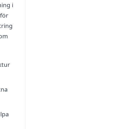
ing i
 för
tring
som
ktur
xna
älpa