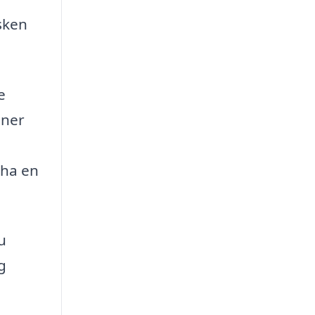
sken
e
oner
 ha en
u
g
h