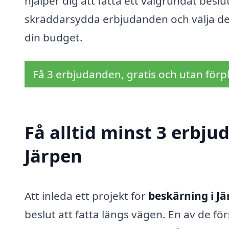
hjälper dig att fatta ett välgrundat besl
skräddarsydda erbjudanden och välja det
din budget.
Få 3 erbjudanden, gratis och utan förpl
Få alltid minst 3 erbju
Järpen
Att inleda ett projekt för
beskärning i J
beslut att fatta längs vägen. En av de f