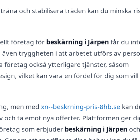
räna och stabilisera träden kan du minska ri
llt företag för
beskärning i Järpen
får du int
 även tryggheten i att arbetet utförs av pers
 företag också ytterligare tjänster, såsom
gn, vilket kan vara en fördel för dig som vill
ning, men med
xn--beskrning-pris-8hb.se
kan d
v och ta emot nya offerter. Plattformen ger di
 företag som erbjuder
beskärning i Järpen
oc