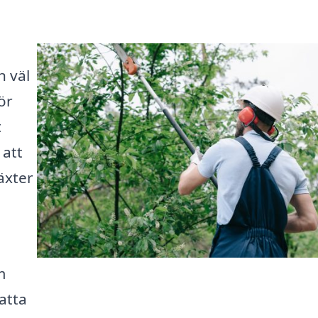
n väl
ör
t
 att
växter
m
fatta