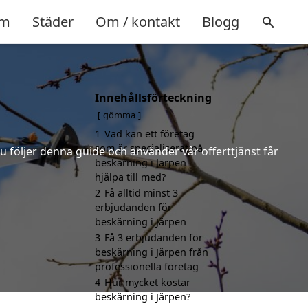
m
Städer
Om / kontakt
Blogg
Innehållsförteckning
gömma
1
Vad kan ett företag
som är specialiserat på
u följer denna guide och använder vår offerttjänst får
beskärning i Järpen
hjälpa till med?
2
Få alltid minst 3
erbjudanden för
beskärning i Järpen
3
Få 3 erbjudanden för
beskärning i Järpen från
professionella företag
4
Hur mycket kostar
beskärning i Järpen?