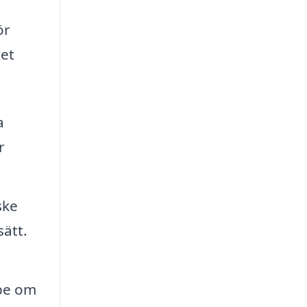
ör
det
a
r
ske
ätt.
 be om