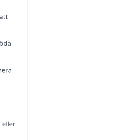
att
döda
mera
 eller