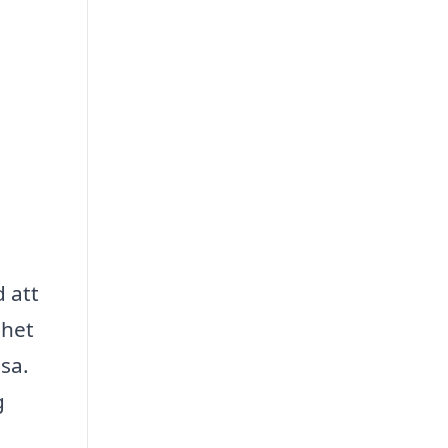
d att
nhet
sa.
g