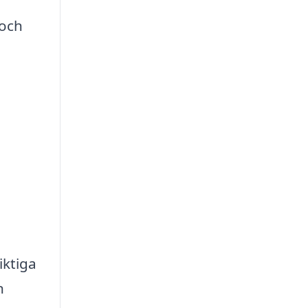
 och
iktiga
n