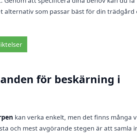
ut. Genom att specificera dina behov kan du få
 alternativ som passar bäst för din trädgård
iktelser
danden för beskärning i
ärpen
kan verka enkelt, men det finns många v
örsta och mest avgörande stegen är att samla i