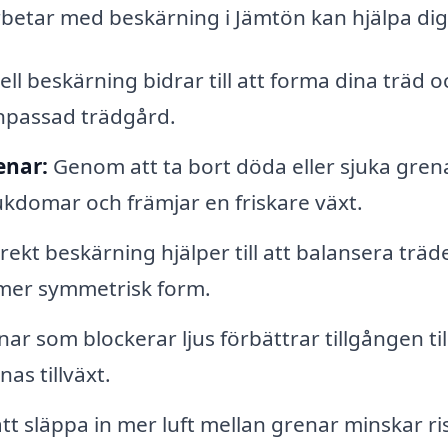
rbetar med beskärning i Jämtön kan hjälpa di
ll beskärning bidrar till att forma dina träd o
anpassad trädgård.
enar:
Genom att ta bort döda eller sjuka gren
ukdomar och främjar en friskare växt.
ekt beskärning hjälper till att balansera träd
n mer symmetrisk form.
r som blockerar ljus förbättrar tillgången til
nas tillväxt.
t släppa in mer luft mellan grenar minskar ri