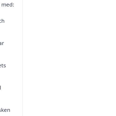
g med:
ch
ar
ets
l
sken