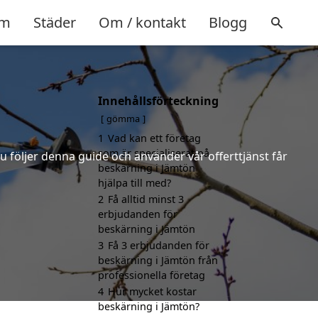
m
Städer
Om / kontakt
Blogg
Innehållsförteckning
gömma
1
Vad kan ett företag
som är specialiserat på
u följer denna guide och använder vår offerttjänst får
beskärning i Jämtön
hjälpa till med?
2
Få alltid minst 3
erbjudanden för
beskärning i Jämtön
3
Få 3 erbjudanden för
beskärning i Jämtön från
professionella företag
4
Hur mycket kostar
beskärning i Jämtön?