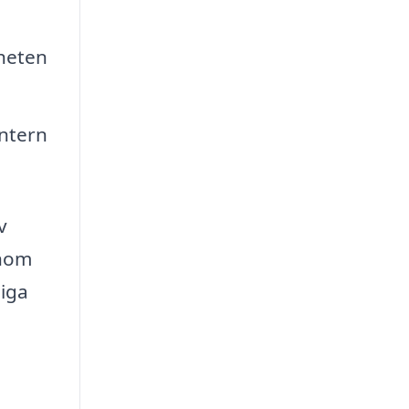
rheten
intern
v
enom
liga