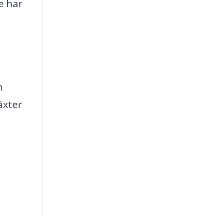
e har
n
äxter