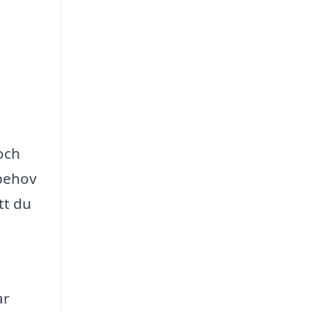
och
 behov
tt du
ar