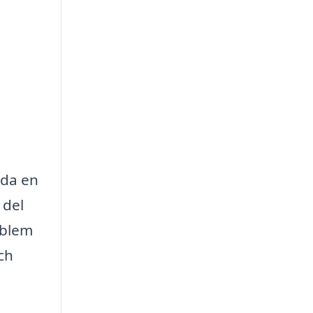
uda en
 del
oblem
ch