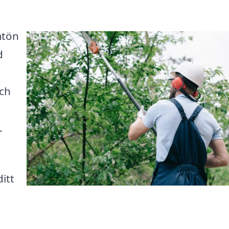
mtön
d
och
g
.
itt