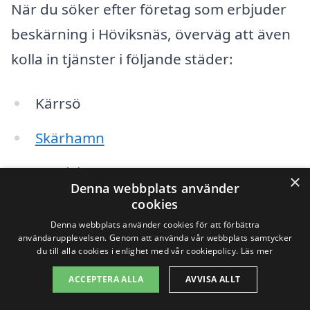
När du söker efter företag som erbjuder
beskärning i Höviksnäs, överväg att även
kolla in tjänster i följande städer:
Kärrsö
Skärhamn
Sundsby
×
Denna webbplats använder
cookies
Rönnäng
Denna webbplats använder cookies för att förbättra
Bräcke
användarupplevelsen. Genom att använda vår webbplats samtycker
du till alla cookies i enlighet med vår cookiepolicy.
Läs mer
Kråksmölle
ACCEPTERA ALLA
AVVISA ALLT