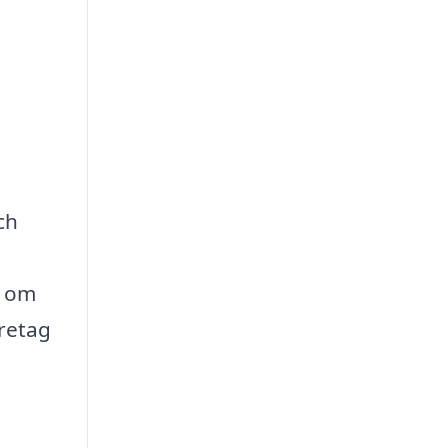
ch
a om
öretag