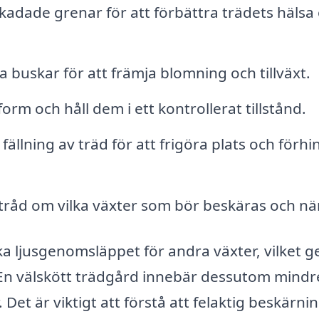
skadade grenar för att förbättra trädets hälsa
 buskar för att främja blomning och tillväxt.
rm och håll dem i ett kontrollerat tillstånd.
fällning av träd för att frigöra plats och förhi
råd om vilka växter som bör beskäras och när
a ljusgenomsläppet för andra växter, vilket g
n välskött trädgård innebär dessutom mindre
et är viktigt att förstå att felaktig beskärni