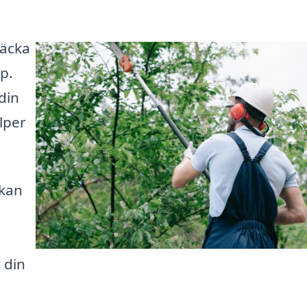
täcka
p.
din
lper
 kan
 din