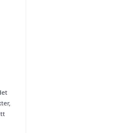
det
ter,
tt