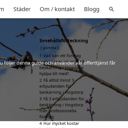
m
Städer
Om / kontakt
Blogg
Innehållsförteckning
gömma
1
Vad kan ett företag
som är specialiserat på
u följer denna guide och använder vår offerttjänst får
beskärning i Hogstorp
hjälpa till med?
2
Få alltid minst 3
erbjudanden för
beskärning i Hogstorp
3
Få 3 erbjudanden för
beskärning i Hogstorp
från professionella
företag
4
Hur mycket kostar