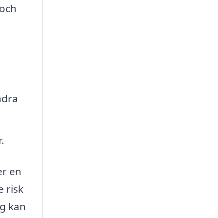
 och
ndra
.
er en
 risk
ng kan