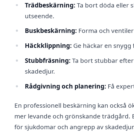
Trädbeskärning:
Ta bort döda eller 
utseende.
Buskbeskärning:
Forma och ventilera
Häckklippning:
Ge häckar en snygg fo
Stubbfräsning:
Ta bort stubbar efter 
skadedjur.
Rådgivning och planering:
Få expert
En professionell beskärning kan också ök
mer levande och grönskande trädgård. E
för sjukdomar och angrepp av skadedjur. D