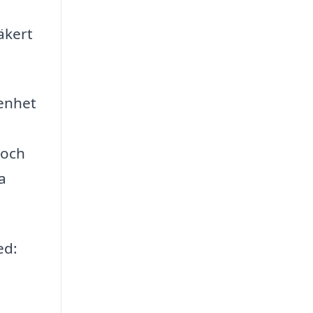
äkert
renhet
 och
a
ed: