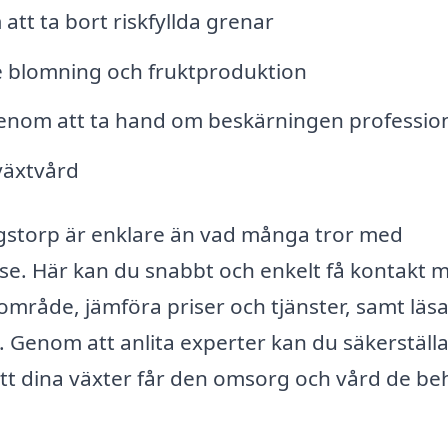
tt ta bort riskfyllda grenar
re blomning och fruktproduktion
r genom att ta hand om beskärningen profession
växtvård
Hogstorp är enklare än vad många tror med
se. Här kan du snabbt och enkelt få kontakt 
 område, jämföra priser och tjänster, samt läs
 Genom att anlita experter kan du säkerställa
h att dina växter får den omsorg och vård de b