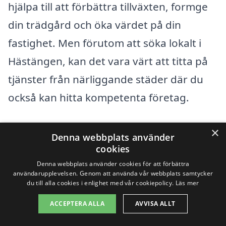
hjälpa till att förbättra tillväxten, formge
din trädgård och öka värdet på din
fastighet. Men förutom att söka lokalt i
Hästängen, kan det vara värt att titta på
tjänster från närliggande städer där du
också kan hitta kompetenta företag.
Några angränsande städer som kan
×
Denna webbplats använder
erbjuda tjänster för beskärning
cookies
inkluderar:
Denna webbplats använder cookies för att förbättra
användarupplevelsen. Genom att använda vår webbplats samtycker
du till alla cookies i enlighet med vår cookiepolicy.
Läs mer
Norrtälje
ACCEPTERA ALLA
AVVISA ALLT
Fjäderholmarna