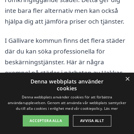
inte bara fler alternativ men kan också
hjälpa dig att jämföra priser och tjänster.
I Gällivare kommun finns det flera städer
där du kan söka professionella för
beskärningstjänster. Här är några
exempel på städer i närheten av Hakkas
×
Denna webbplats använder
där du kan hitta hjälp:
cookies
Denna webbplats använder cookies för att förbättra
Gällivare
användarupplevelsen. Genom att använda vår webbplats samtycker
du till alla cookies i enlighet med vår cookiepolicy.
Läs mer
Malmberget
ACCEPTERA ALLA
AVVISA ALLT
Kiruna