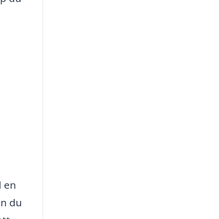
d en
an du