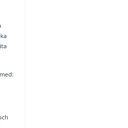
m
ika
ita
 med:
och