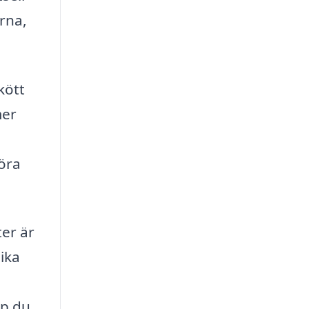
rna,
kött
mer
öra
ter är
ika
lp du