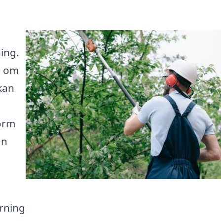
ing.
s om
kan
form
ån
rning