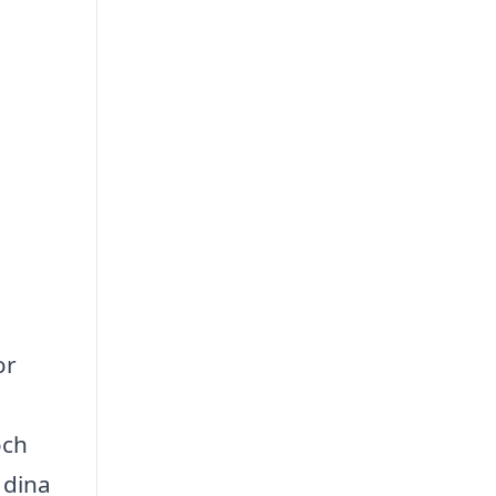
or
och
 dina