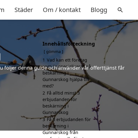
m
Städer
Om / kontakt
Blogg
Innehållsförteckning
g
gömma
1
Vad kan ett företag
som är specialiserat på
u följer denna guide och använder vår offerttjänst får
beskärning i
.
Gunnarskog hjälpa till
med?
2
Få alltid minst 3
erbjudanden för
beskärning i
Gunnarskog
3
Få 3 erbjudanden för
beskärning i
Gunnarskog från